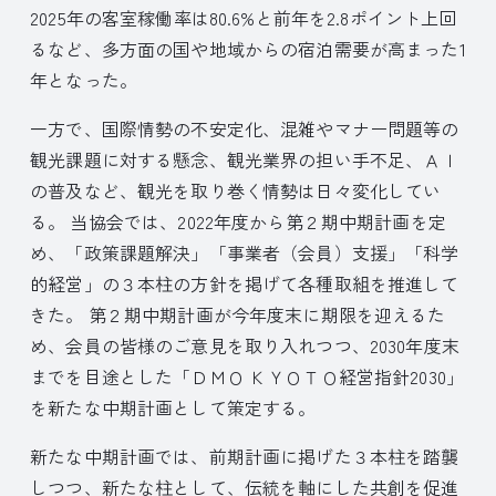
2025年の客室稼働率は80.6%と前年を2.8ポイント上回
るなど、多方面の国や地域からの宿泊需要が高まった1
年となった。
一方で、国際情勢の不安定化、混雑やマナー問題等の
観光課題に対する懸念、観光業界の担い手不足、ＡＩ
の普及など、観光を取り巻く情勢は日々変化してい
る。 当協会では、2022年度から第２期中期計画を定
め、「政策課題解決」「事業者（会員）支援」「科学
的経営」の３本柱の方針を掲げて各種取組を推進して
きた。 第２期中期計画が今年度末に期限を迎えるた
め、会員の皆様のご意見を取り入れつつ、2030年度末
までを目途とした「ＤＭＯ ＫＹＯＴＯ経営指針2030」
を新たな中期計画として策定する。
新たな中期計画では、前期計画に掲げた３本柱を踏襲
しつつ、新たな柱として、伝統を軸にした共創を促進