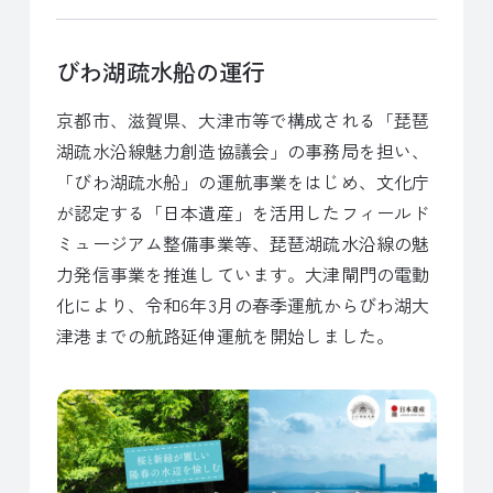
びわ湖疏水船の運行
京都市、滋賀県、大津市等で構成される「琵琶
湖疏水沿線魅力創造協議会」の事務局を担い、
「びわ湖疏水船」の運航事業をはじめ、文化庁
が認定する「日本遺産」を活用したフィールド
ミュージアム整備事業等、琵琶湖疏水沿線の魅
力発信事業を推進しています。大津閘門の電動
化により、令和6年3月の春季運航からびわ湖大
津港までの航路延伸運航を開始しました。