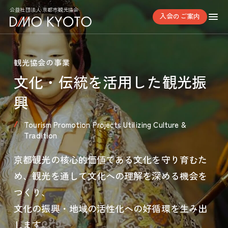
公益社団法人 京都市観光協会
入会のご案内
観光協会の事業
文化・伝統を活用した観光振
興
Tourism Promotion Projects Utilizing Culture &
Tradition
京都観光の核心的価値である文化を守り育むた
め、観光を通して文化への理解を深める機会を
つくり、
文化の振興・地域の活性化への好循環を生み出
します。