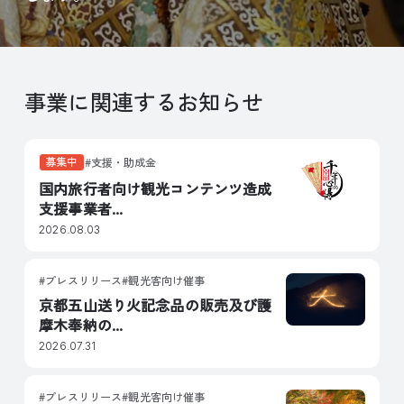
事業に関連するお知らせ
募集中
支援・助成金
国内旅行者向け観光コンテンツ造成
支援事業者...
2026.08.03
プレスリリース
観光客向け催事
京都五山送り火記念品の販売及び護
摩木奉納の...
2026.07.31
プレスリリース
観光客向け催事