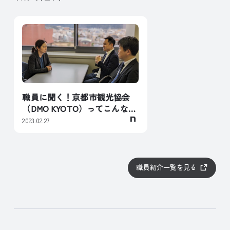
職員に聞く！京都市観光協会
（DMO KYOTO）ってこんなと
こ Vol.1 DMO体制強化のため
2023.02.27
の専門家人材
職員紹介一覧を見る