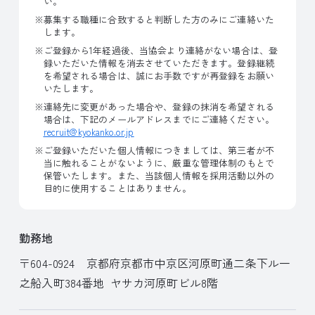
い。
募集する職種に合致すると判断した方のみにご連絡いた
します。
ご登録から1年経過後、当協会より連絡がない場合は、登
録いただいた情報を消去させていただきます。登録継続
を希望される場合は、誠にお手数ですが再登録をお願い
いたします。
連絡先に変更があった場合や、登録の抹消を希望される
場合は、下記のメールアドレスまでにご連絡ください。
recruit@kyokanko.or.jp
ご登録いただいた個人情報につきましては、第三者が不
当に触れることがないように、厳重な管理体制のもとで
保管いたします。また、当該個人情報を採用活動以外の
目的に使用することはありません。
勤務地
〒604-0924 京都府京都市中京区河原町通二条下ル一
之船入町384番地 ヤサカ河原町ビル8階