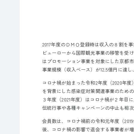
2017年度のＤＭＯ登録時は収入の８割
ビューローから国際観光事業の移管を受けた
はプロモーション事業を対象にした京都市
事業規模（収入ベース）が12.5億円に達し
コロナ禍が始まった令和2年度（2020
を背景にした感染症対策関連事業のための
３年度（2021年度）はコロナ禍が２年
伝統行事や各種キャンペーンの中止も相次
会員数は、コロナ禍前の令和元年度（201
後、コロナ禍の影響で退会する事業者が増