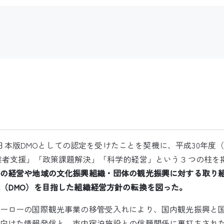
ら日本版DMOとしての認定を受けたことを契機に、平成30年度（2
業者支援」「政策課題解決」「科学的経営」という３つの柱を
の経営や地域の文化振興組織・団体の観光振興に対する取り
（DMO）を目指した組織経営方針の転換を図った。
ーローの国際観光事業の移管受入れにより、国内観光振興と
向けた情報発信と、市内宿泊施設との信頼関係に裏打ちされ