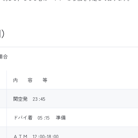
例）
場合
内 容 等
関空発 23 :45
ドバイ着 05 :15 準備
ＡＴＭ 12 :00-18 :00