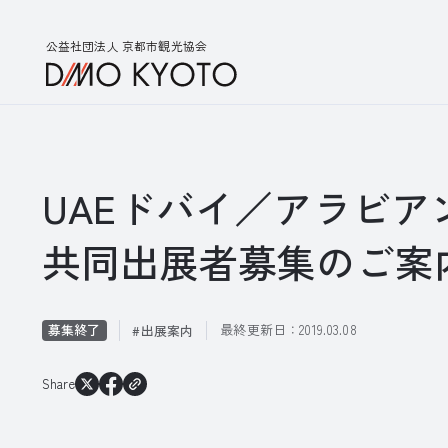
公益社団法人 京都市観光協会
UAEドバイ／アラビア
共同出展者募集のご案
募集終了
最終更新日：
2019.03.08
出展案内
Share