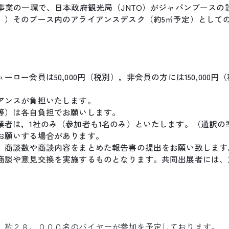
事業の一環で、日本政府観光局（JNTO）がジャパンブースの
。）そのブース内のアライアンスデスク（約5㎡予定）として
ロー会員は50,000円（税別），非会員の方には150,000
アンスが負担いたします。
等）は各自負担でお願いします。
業者は，1社のみ（参加者も1名のみ）といたします。（通訳の
お願いする場合があります。
，商談数や商談内容をまとめた報告書の提出をお願い致します
商談や意見交換を実施するものとなります。共同出展者には、
。
，約２８，０００名のバイヤーが参加を予定しております。