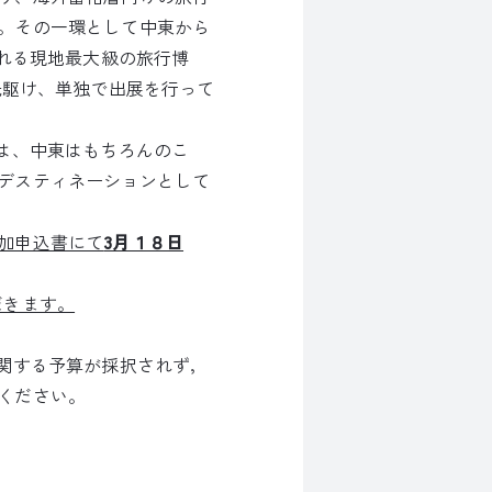
。その一環として中東から
される現地最大級の旅行博
先駆け、単独で出展を行って
は、中東はもちろんのこ
デスティネーションとして
加申込書にて
3月１８日
だきます。
関する予算が採択されず，
ください。