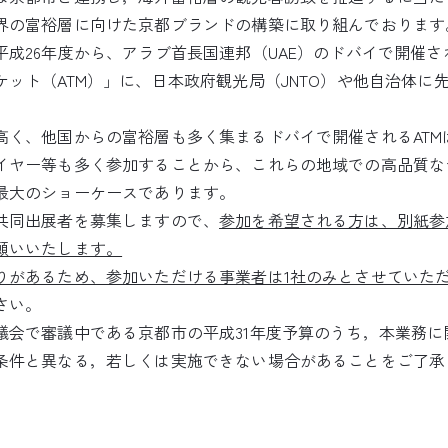
界の富裕層に向けた京都ブランドの構築に取り組んでおります
平成26年度から、アラブ首長国連邦（UAE）のドバイで開催
ット（ATM）」に、日本政府観光局（JNTO）や他自治体に
高く、他国からの富裕層も多く集まるドバイで開催されるATM
イヤー等も多く参加することから、これらの地域での高品質な
最大のショーケースであります。
共同出展者を募集しますので、
参加を希望される方は、別紙参
願いいたします。
りがあるため、参加いただける事業者は1社のみとさせていた
さい。
議会で審議中である京都市の平成31年度予算のうち，本業務に
条件と異なる，若しくは実施できない場合があることをご了承