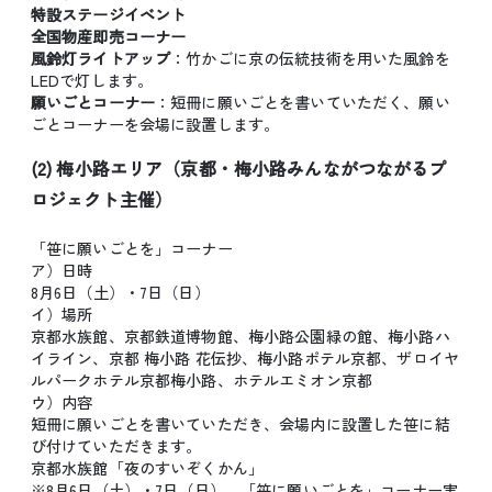
特設ステージイベント
全国物産即売コーナー
風鈴灯ライトアップ
：竹かごに京の伝統技術を用いた風鈴を
LEDで灯します。
願いごとコーナー
：短冊に願いごとを書いていただく、願い
ごとコーナーを会場に設置します。
(2) 梅小路エリア（京都・梅小路みんながつながるプ
ロジェクト主催）
「笹に願いごとを」コーナー
ア）日時
8月6日（土）・7日（日）
イ）場所
京都水族館、京都鉄道博物館、梅小路公園緑の館、梅小路ハ
イライン、京都 梅小路 花伝抄、梅小路ポテル京都、ザロイヤ
ルパークホテル京都梅小路、ホテルエミオン京都
ウ）内容
短冊に願いごとを書いていただき、会場内に設置した笹に結
び付けていただきます。
京都水族館「夜のすいぞくかん」
※8月6日（土）・7日（日）、「笹に願いごとを」コーナー実