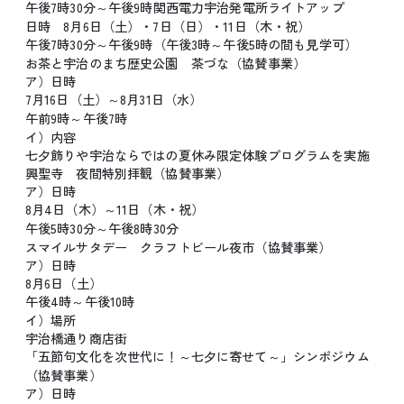
午後7時30分～午後9時関西電力宇治発電所ライトアップ
日時 8月6日（土）・7日（日）・11日（木・祝）
午後7時30分～午後9時（午後3時～午後5時の間も見学可）
お茶と宇治のまち歴史公園 茶づな（協賛事業）
ア）日時
7月16日（土）～8月31日（水）
午前9時～午後7時
イ）内容
七夕飾りや宇治ならではの夏休み限定体験プログラムを実施
興聖寺 夜間特別拝観（協賛事業）
ア）日時
8月4日（木）～11日（木・祝）
午後5時30分～午後8時30分
スマイルサタデー クラフトビール夜市（協賛事業）
ア）日時
8月6日（土）
午後4時～午後10時
イ）場所
宇治橋通り商店街
「五節句文化を次世代に！～七夕に寄せて～」シンポジウム
（協賛事業）
ア）日時