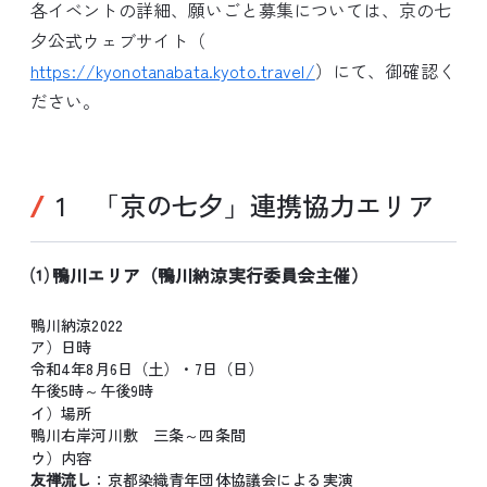
各イベントの詳細、願いごと募集については、京の七
夕公式ウェブサイト（
https://kyonotanabata.kyoto.travel/
）にて、御確認く
ださい。
1 「京の七夕」連携協力エリア
⑴ 鴨川エリア（鴨川納涼実行委員会主催）
鴨川納涼2022
ア）日時
令和4年8月6日（土）・7日（日）
午後5時～午後9時
イ）場所
鴨川右岸河川敷 三条～四条間
ウ）内容
友禅流し
：京都染織青年団体協議会による実演