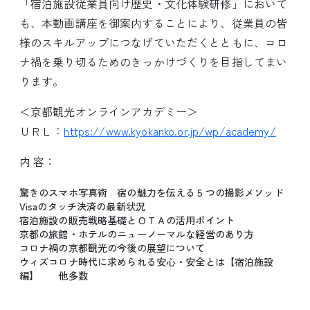
「宿泊施設従業員向け歴史・文化体験研修」において
も、本動画講座を御案内することにより、従業員の皆
様のスキルアップにつなげていただくとともに、コロ
ナ禍を乗り切るためのきっかけづくりを目指してまい
ります。
＜京都観光オンラインアカデミー＞
ＵＲＬ：
https://www.kyokanko.or.jp/wp/academy/
内 容：
驚きのスマホ写真術 宿の魅力を伝える５つの撮影メソッド
Visaのタッチ決済の最新状況
宿泊施設の販売戦略基礎とＯＴＡの活用ポイント
京都の旅館・ホテルのニューノーマルな経営のあり方
コロナ禍の京都観光の今後の展望について
ウィズコロナ時代に求められる安心・安全とは【宿泊施設
編】 他多数