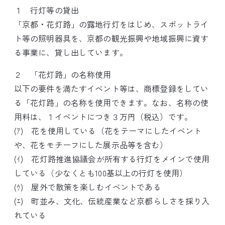
１ 行灯等の貸出
「京都・花灯路」の露地行灯をはじめ、スポットライ
ト等の照明器具を、京都の観光振興や地域振興に資す
る事業に、貸し出しています。
２ 「花灯路」の名称使用
以下の要件を満たすイベント等は、商標登録をしてい
る「花灯路」の名称を使用できます。なお、名称の使
用料は、１イベントにつき３万円（税込）です。
(ｱ) 花を使用している（花をテーマにしたイベント
や、花をモチーフにした展示品等を含む）
(ｲ) 花灯路推進協議会が所有する行灯をメインで使用
している（少なくとも100基以上の行灯を使用）
(ｳ) 屋外で散策を楽しむイベントである
(ｴ) 町並み、文化、伝統産業など京都らしさを採り入
れている