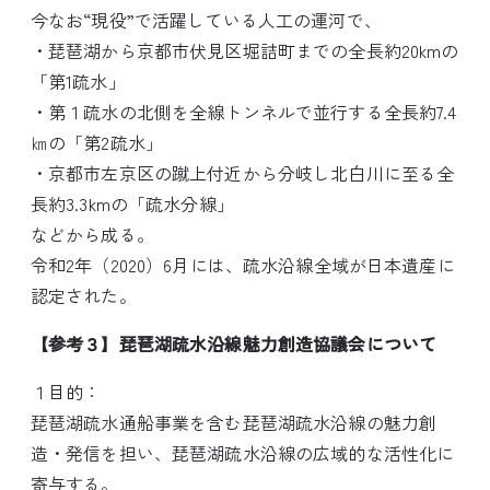
今なお“現役”で活躍している人工の運河で、
・琵琶湖から京都市伏見区堀詰町までの全長約20kmの
「第1疏水」
・第１疏水の北側を全線トンネルで並行する全長約7.4
㎞の「第2疏水」
・京都市左京区の蹴上付近から分岐し北白川に至る全
長約3.3kmの「疏水分線」
などから成る。
令和2年（2020）6月には、疏水沿線全域が日本遺産に
認定された。
【参考３】琵琶湖疏水沿線魅力創造協議会について
１目的：
琵琶湖疏水通船事業を含む琵琶湖疏水沿線の魅力創
造・発信を担い、琵琶湖疏水沿線の広域的な活性化に
寄与する。