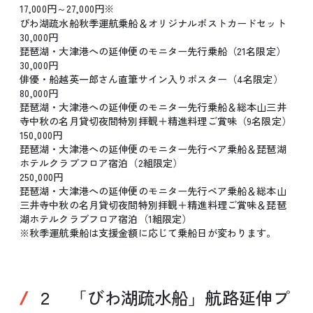
17,000円～27,000円※
びわ湖疏水船秋季運航乗船＆オリジナルポストカードセット
30,000円
琵琶湖・大津港への延伸便のモニター先行乗船（21名限定）
30,000円
俳優・船越英一郎さん直筆サイン入りポスター（4名限定）
80,000円
琵琶湖・大津港への延伸便のモニター先行乗船＆総本山三井
寺中秋の名月貸切夜間特別拝観＋精進料理ご賞味（9名限定）
150,000円
琵琶湖・大津港への延伸便のモニター先行ペア乗船＆琵琶湖
ホテルクラブフロア宿泊（2組限定）
250,000円
琵琶湖・大津港への延伸便のモニター先行ペア乗船＆総本山
三井寺中秋の名月貸切夜間特別拝観＋精進料理ご賞味＆琵琶
湖ホテルクラブフロア宿泊（1組限定）
※秋季運航乗船は支援金額に応じて乗船日が変わります。
２ 「びわ湖疏水船」航路延伸プ