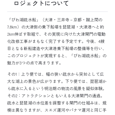
ロジェクトについて
「びわ湖疏水船」（大津・三井寺－京都・蹴上間の
7.8km）の大津側の乗下船場を琵琶湖・大津港へと約
2km伸ばす取組で、その実現に向けた大津閘門の電動
化改修工事がまもなく完了する予定です。今後、4艘
目となる新船建造や大津港乗下船場の整備等を行い、
このプロジェクトが実現すると、「びわ湖疏水船」の
魅力が3つの点で高まります。
その1：上り便では、幅の狭い疏水から突如として広
大な湖上の景色が広がります。下り便では、琵琶湖か
ら疏水に入るという明治期の物流の風景を疑似体験。
その2：アトラクションともいえる大津閘門の通過。
疏水と琵琶湖の水位差を調整する閘門の仕組みは、規
模は異なりますが、スエズ運河やパナマ運河と同じ手