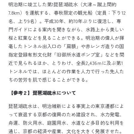
明治期に竣工した第1琵琶湖疏水（大津～蹴上間約
7.8km）を運航する、春秋限定の観光船（定員：下り12
名、上り9名）。平成30年、約70年ぶりに復活し、専
門ガイドによる案内を聞きながら、水路上から美しい
桜と紅葉などを見ることができる。明治期の偉人が揮
毫したトンネル出入口の「扁額」や赤レンガ造りの国
指定登録有形文化財「旧御所水道ポンプ室」などを間
近で見られるほか、とりわけ、全長2,436ｍに及ぶ第1
トンネルでは、ほとんどの作業を人力で行った先人た
ちの苦労を肌で感じることができる。
【参考２】琵琶湖疏水について
琵琶湖疏水は、明治維新による事実上の東京遷都によ
って衰退する京都の復興のため建設され、水力発電、
舟運、防火用水、庭園用水、水道など多目的な利用を
通じ、京都の経済や産業、文化を大きく発展させた。