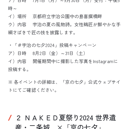
ア）日時 7月1日（月）～9月30日（月）受付：午後5
時～
イ）場所 京都府立宇治公園中の島喜撰橋畔
ウ）内容 宇治の夏の風物詩。女性鵜匠が鮮やかな手
綱さばきで匠の技を披露します。
・「＃宇治の七夕2024」投稿キャンペーン
ア）日時 8月2日（金）～31日（土）
イ）内容 開催期間中に撮影した写真をInstagramに
投稿する。
※ 各イベントの詳細は、「京の七夕」公式ウェブサイ
トにてご確認ください。
２ ＮＡＫＥＤ夏祭り2024 世界遺
産・二条城 ×「京の七夕」