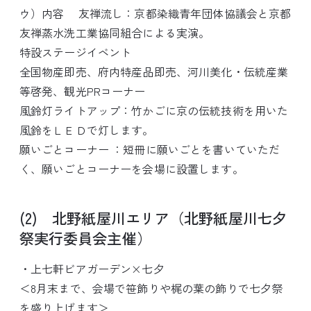
ウ）内容 友禅流し：京都染織青年団体協議会と京都
友禅蒸水洗工業協同組合による実演。
特設ステージイベント
全国物産即売、府内特産品即売、河川美化・伝統産業
等啓発、観光PRコーナー
風鈴灯ライトアップ：竹かごに京の伝統技術を用いた
風鈴をＬＥＤで灯します。
願いごとコーナー ：短冊に願いごとを書いていただ
く、願いごとコーナーを会場に設置します。
(2) 北野紙屋川エリア（北野紙屋川七夕
祭実行委員会主催）
・上七軒ビアガーデン×七夕
＜8月末まで、会場で笹飾りや梶の葉の飾りで七夕祭
を盛り上げます＞