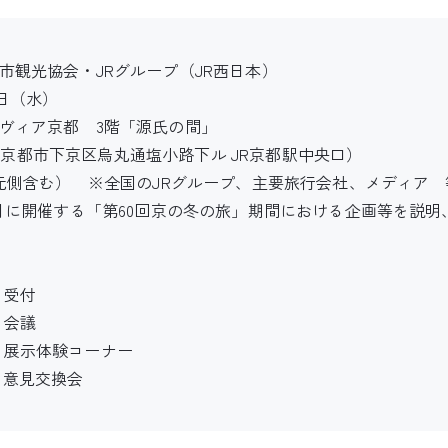
市観光協会・JRグループ（JR西日本）
5日（水）
ヴィア京都 3階「源氏の間」
 京都市下京区烏丸通塩小路下ル JR京都駅中央口）
地元側含む） ※全国のJRグループ、主要旅行会社、メディア 
3月に開催する「第60回京の冬の旅」期間における企画等を説
0 受付
 会議
 展示体験コーナー
 意見交換会