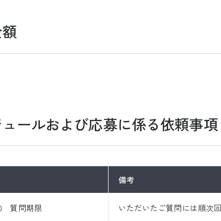
金額
）
ケジュールおよび応募に係る依頼事項
備考
:00 質問期限
いただいたご質問には順次