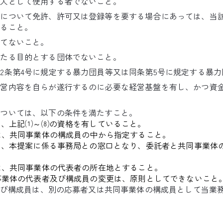
理人として使用する者でないこと。
業について免許、許可又は登録等を要する場合にあっては、当
いること。
してないこと。
主たる目的とする団体でないこと。
2条第4号に規定する暴力団員等又は同条第5号に規定する暴
運営内容を自らが遂行するのに必要な経営基盤を有し、かつ資
については、以下の条件を満たすこと。
は、上記⑴～⑻の資格を有していること。
は、共同事業体の構成員の中から指定すること。
は、本提案に係る事務局との窓口となり、委託者と共同事業体
は、共同事業体の代表者の所在地とすること。
事業体の代表者及び構成員の変更は、原則としてできないこと
者及び構成員は、別の応募者又は共同事業体の構成員として当業