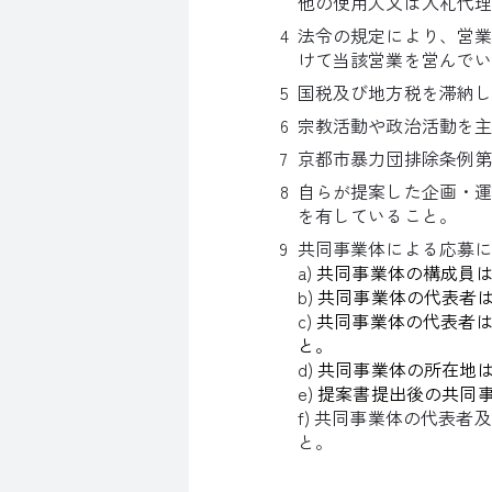
他の使用人又は入札代
法令の規定により、営
けて当該営業を営んで
国税及び地方税を滞納
宗教活動や政治活動を
京都市暴力団排除条例第
自らが提案した企画・
を有していること。
共同事業体による応募
a)
共同事業体の構成員
b)
共同事業体の代表者
c)
共同事業体の代表者
と。
d)
共同事業体の所在地
e)
提案書提出後の共同
f) 共同事業体の代表
と。