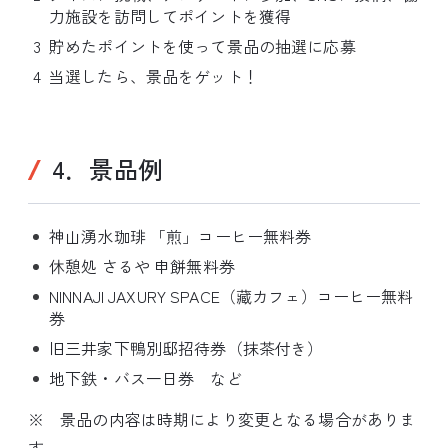
力施設を訪問してポイントを獲得
貯めたポイントを使って景品の抽選に応募
当選したら、景品をゲット！
4．景品例
神山湧水珈琲 「煎」コーヒー無料券
休憩処 さるや 申餅無料券
NINNAJI JAXURY SPACE（藏カフェ）コーヒー無料
券
旧三井家下鴨別邸招待券（抹茶付き）
地下鉄・バス一日券 など
※ 景品の内容は時期により変更となる場合がありま
す。