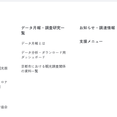
データ月報・調査研究一
お知らせ・調達情報
覧
支援メニュー
データ月報とは
データ分析・ダウンロード用
ダッシュボード
り
京都市における観光調査関係
観光振
の資料一覧
コロナ
策
ン協会