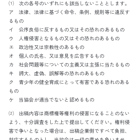
⑴ 次の各号のいずれにも該当しないこととします。
ア 法律、法律に基づく命令、条例、規則等に違反す
るもの
イ 公序良俗に反するもの又はその恐れのあるもの
ウ 人権侵害となるもの又はその恐れのあるもの
エ 政治性又は宗教性のあるもの
オ 個人の氏名、又は意見を広告するもの
カ 社会問題等についての主義又は主張に当たるもの
キ 誇大、虚偽、誤解等の恐れのあるもの
ク 青少年の健全育成にとって有害である恐れのある
もの
ケ 当協会が適当でないと認めるもの
⑵ 出稿内容は商標権等権利の侵害になることのない
よう、十分調査をした上で提出してください。権利侵
害で争いとなった場合は、出稿企業側ですべて負担、
対応するものとし、当協会は一切の責めを負いませ