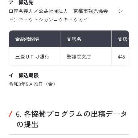
ア 振込先
口座名義人／公益社団法人 京都市観光協会 シ
ャ）キョウトシカンコウキョウカイ
金融機関名
支店名
支店コー
三菱ＵＦＪ銀行
聖護院支店
445
イ 振込期限
令和8年5月29日（金）
6. 各協賛プログラムの出稿データ
の提出