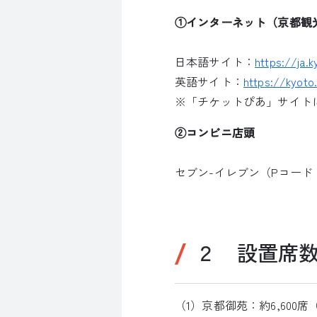
①インターネット（京都観光
日本語サイト：
https://ja.
英語サイト：
https://kyoto
※「チケットぴあ」サイト
②コンビニ店頭
セブン-イレブン（Pコード：6
２ 設置席
（1）京都御苑：約6,600