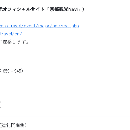
オフィシャルサイト「京都観光Navi」）
kyoto.travel/event/major/aoi/seat.php
.travel/en/
に遷移します。
59－945）
数
席（建礼門南側）