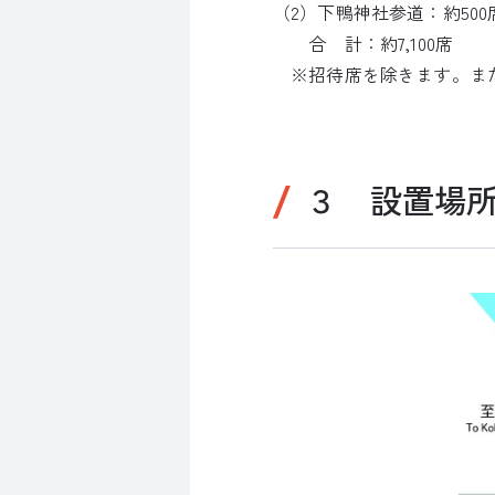
（2）下鴨神社参道：約50
合 計：約7,100席
※招待席を除きます。また
３ 設置場所