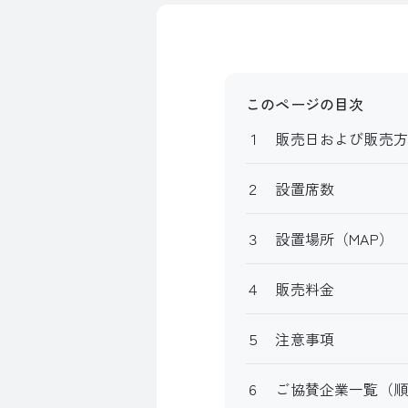
このページの目次
１ 販売日および販売方
２ 設置席数
３ 設置場所（MAP）
４ 販売料金
５ 注意事項
６ ご協賛企業一覧