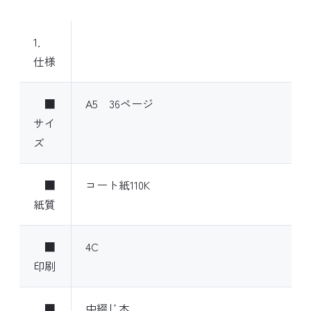
1．
仕様
■
A5 36ページ
サイ
ズ
■
コート紙110K
紙質
■
4C
印刷
■
中綴じ本