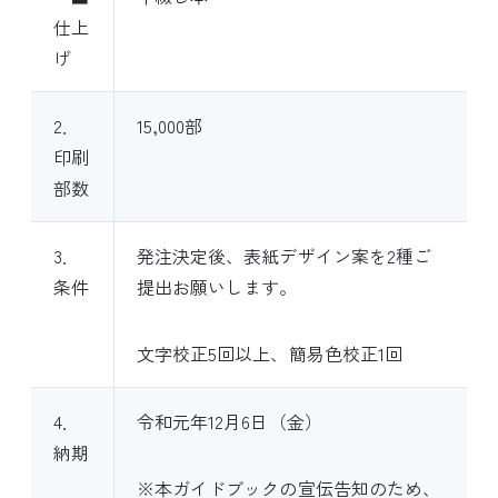
仕上
げ
2．
15,000部
印刷
部数
3．
発注決定後、表紙デザイン案を2種ご
条件
提出お願いします。
文字校正5回以上、簡易色校正1回
4．
令和元年12月6日（金）
納期
※本ガイドブックの宣伝告知のため、