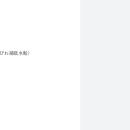
びわ湖疏水船）