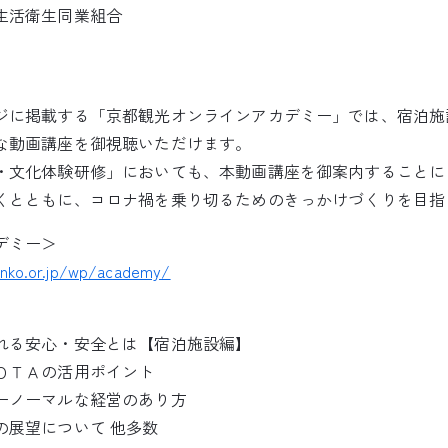
生活衛生同業組合
ジに掲載する「京都観光オンラインアカデミー」では、宿泊施
な動画講座を御視聴いただけます。
・文化体験研修」においても、本動画講座を御案内することに
くとともに、コロナ禍を乗り切るためのきっかけづくりを目指
デミー＞
anko.or.jp/wp/academy/
れる安心・安全とは【宿泊施設編】
ＯＴＡの活用ポイント
ーノーマルな経営のあり方
の展望について 他多数