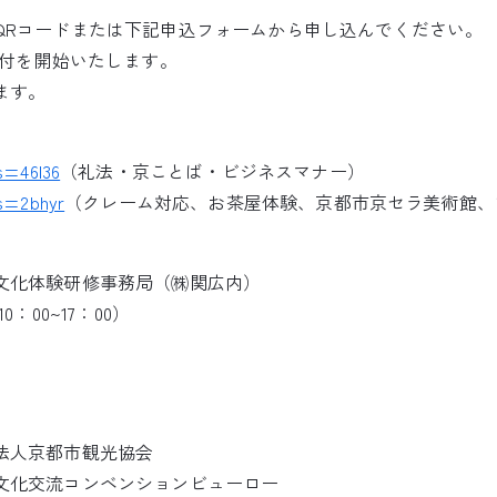
QRコードまたは下記申込フォームから申し込んでください。
受付を開始いたします。
ます。
ds=46l36
（礼法・京ことば・ビジネスマナー）
ds=2bhyr
（クレーム対応、お茶屋体験、京都市京セラ美術館、
文化体験研修事務局（㈱関広内）
10：00~17：00）
法人京都市観光協会
文化交流コンベンションビューロー