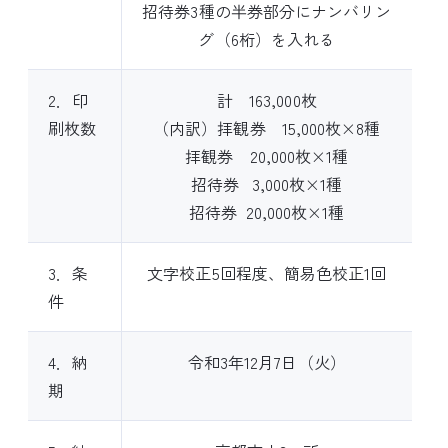
招待券3種の半券部分にナンバリン
グ（6桁）を入れる
2．印
計 163,000枚
刷枚数
（内訳）拝観券 15,000枚×8種
拝観券 20,000枚×1種
招待券 3,000枚×1種
招待券 20,000枚×1種
3．条
文字校正5回程度、簡易色校正1回
件
4．納
令和3年12月7日（火）
期