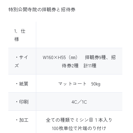
特別公開寺院の拝観券と招待券
1．仕
様
・サイ
W160×H55（㎜） 拝観券9種、招
ズ
待券2種 計11種
・紙質
マットコート 90kg
・印刷
4C／1C
・加工
全ての種類でミシン目１本入り
100枚単位で片端のり付け