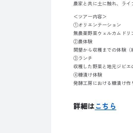
農家と共に土に触れ、ライ
＜ツアー内容＞
①オリエンテーション
無農薬野菜ウェルカムドリ
②農体験
開墾から収穫までの体験（
③ランチ
収穫した野菜と地元ジビエ
④糠漬け体験
発酵工房における糠漬け作
詳細は
こちら