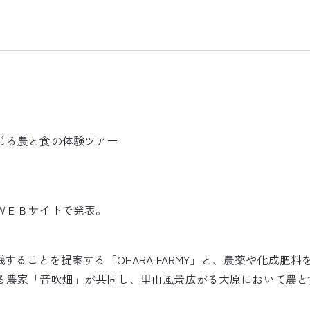
じる農と食の体験ツアー
ＷＥＢサイトで発表。
践することを提案する「OHARA FARMY」と、農薬や化成肥
る農家「音吹畑」が共同し、里山風景広がる大原において農と