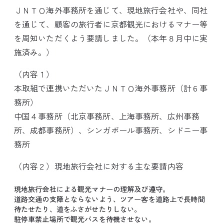
ＪＮＴＯ海外事務所を通じて、現地旅行会社や、同社
を通じて、顧客の旅行者に京都観光におけるマナー等
を周知いただくよう要請しました。（本年８月中に実
施済み。）
（内容１）
本取組で連携いただいたＪＮＴＯ海外事務所（計６事
務所）
中国４事務所（北京事務所、上海事務所、広州事務
所、成都事務所）、シンガポール事務所、シドニー事
務所
（内容２）現地旅行会社に対する主な要請内容
現地旅行会社による観光マナーの理解及び遵守。
道路交通の支障とならないよう、ツアー客を道路上で長時間
待たせたり、道をふさがせたりしない。
駐停車禁止場所で観光バスを待機させない。