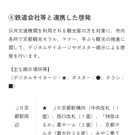
④鉄道会社等と連携した啓発
公共交通機関を利用される観光客の方を対象に、市内
各所で京都観光モラル、マナー、手ぶら観光の推進に
関して、デジタルサイネージやポスター掲示による啓
発を行います。
【主な掲示場所等】
（デジタルサイネージ：★、ポスター：●、チラシ：
■）
ＪＲ京
★ ＪＲ京都駅構内（中央改札（１
都駅周
面）、西口改札（１面）、「特急は
辺
るか」着ホーム（３面））、京都ポ
ルタ（最大計３８面）、みやこ夢て