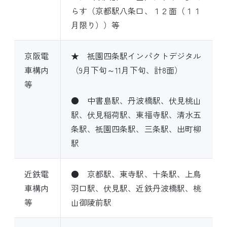
らす（京都駅八条口、１２面（１１
月限り））等
京阪電
★ 祇園四条駅インパクトデジタル
車構内
（9月下旬～11月下旬、計8面）
等
● 中書島駅、丹波橋駅、伏見桃山
駅、伏見稲荷駅、東福寺駅、清水五
条駅、祇園四条駅、三条駅、出町柳
駅
近鉄電
● 京都駅、東寺駅、十条駅、上鳥
車構内
羽口駅、伏見駅、近鉄丹波橋駅、桃
等
山御陵前駅