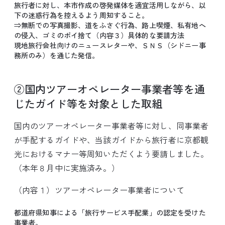
旅行者に対し、本市作成の啓発媒体を適宜活用しながら、以
下の迷惑行為を控えるよう周知すること。
⇒無断での写真撮影、道をふさぐ行為、路上喫煙、私有地へ
の侵入、ゴミのポイ捨て（内容３）具体的な要請方法
現地旅行会社向けのニュースレターや、ＳＮＳ（シドニー事
務所のみ）を通じた発信。
②国内ツアーオペレーター事業者等を通
じたガイド等を対象とした取組
国内のツアーオペレーター事業者等に対し、同事業者
が手配するガイドや、当該ガイドから旅行者に京都観
光におけるマナー等周知いただくよう要請しました。
（本年８月中に実施済み。）
（内容１）ツアーオペレーター事業者について
都道府県知事による「旅行サービス手配業」の認定を受けた
事業者。