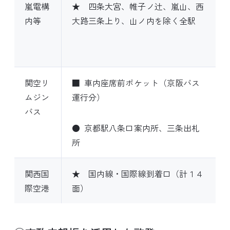
嵐電構
★ 四条大宮、帷子ノ辻、嵐山、西
内等
大路三条上り、山ノ内を除く全駅
関空リ
■ 車内座席前ポケット（京阪バス
ムジン
運行分）
バス
● 京都駅八条口案内所、三条出札
所
関西国
★ 国内線・国際線到着口（計１４
際空港
面）