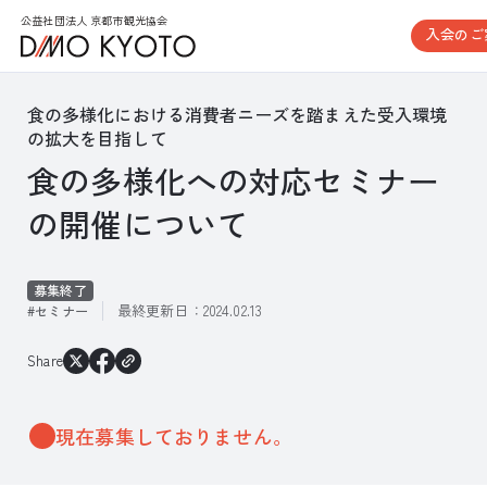
公益社団法人 京都市観光協会
入会のご
食の多様化における消費者ニーズを踏まえた受入環境
の拡大を目指して
食の多様化への対応セミナー
の開催について
募集終了
最終更新日：
2024.02.13
セミナー
Share
現在募集しておりません。