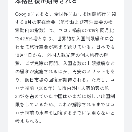
本格回復が期待される
Googleによると、全世界における国際旅行に関
する8月の潜在需要（航空および宿泊需要の検
索動向の指数）は、コロナ禍前の2019年同月比
で42.5％増となり、世界的な入国制限緩和に合
わせて旅行需要が高まり続けている。日本でも
10月11日から、外国人観光客の個人旅行の解
禁、ビザ免除の再開、入国者数の上限撤廃など
の緩和が実施されるほか、円安のメリットもあ
り、訪日市場の回復が期待される。ただし、コ
ロナ禍前（2019年）に市内外国人宿泊客の約
30％を占めていた中国はいまだに厳しい出国制
限をしているため、これが解除されるまではコ
ロナ禍前の水準を回復するまでには至らないと
考えられる。