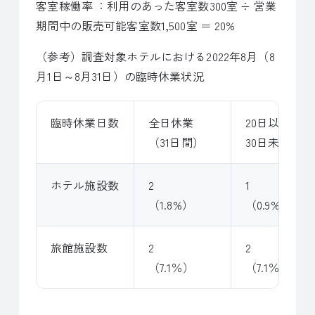
客室稼働率 ：利用のあった客室数300室 ÷ 営業
期間中の販売可能客室数1,500室 ＝ 20%
（参考）調査対象ホテルにおける2022年8月（8
月1日～8月31日）の臨時休業状況
臨時休業日数
全日休業
20日以上
（31日間）
30日未満
ホテル施設数
2
1
（1.8%）
（0.9%）
旅館施設数
2
2
（7.1％）
（7.1％）