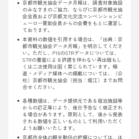
京都市観光協会データ月報は、調査対象施設
のみなさまのご協力、ならびに京都市観光協
会会員および京都文化交流コンベンションビ
ューロー賛助会員からの会費をもとに運営し
ております。
本資料の数値を引用する場合は、「出典：京
都市観光協会データ月報」を明示してくださ
い。ただし、P16のSTRデータについては、
STRの書面による許諾を伴わない再出版もし
くは二次使用は固く禁じられています。報
道・メディア媒体への掲載については、（公
社）京都市観光協会（担当：堀江）までお問
合せください。
各種数値は、データ提供元である宿泊施設等
からの訂正等により、後日予告なく修正され
る場合があります。原則として、後から発表
される数値を正しいものとして利用いただく
ようお願いいたします。
京都市全体の観光動向の把握については、ほ