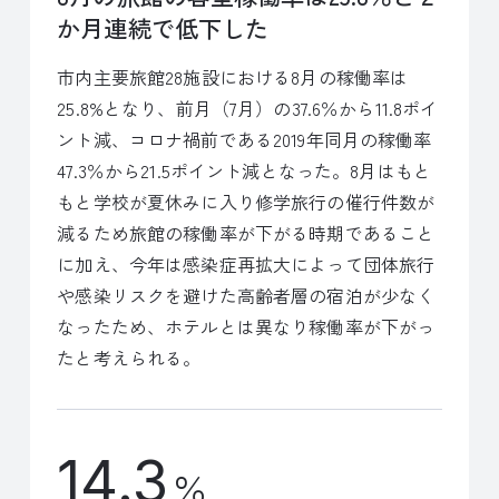
か月連続で低下した
市内主要旅館28施設における8月の稼働率は
25.8%となり、前月（7月）の37.6％から11.8ポイ
ント減、コロナ禍前である2019年同月の稼働率
47.3％から21.5ポイント減となった。8月はもと
もと学校が夏休みに入り修学旅行の催行件数が
減るため旅館の稼働率が下がる時期であること
に加え、今年は感染症再拡大によって団体旅行
や感染リスクを避けた高齢者層の宿泊が少なく
なったため、ホテルとは異なり稼働率が下がっ
たと考えられる。
14.3
％