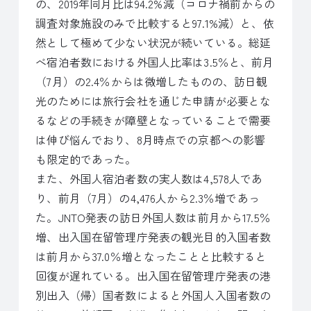
の、2019年同月比は94.2%減（コロナ禍前からの
調査対象施設のみで比較すると97.1%減）と、依
然として極めて少ない状況が続いている。総延
べ宿泊者数における外国人比率は3.5％と、前月
（7月）の2.4％からは微増したものの、訪日観
光のためには旅行会社を通じた申請が必要とな
るなどの手続きが障壁となっていることで需要
は伸び悩んでおり、8月時点での京都への影響
も限定的であった。
また、外国人宿泊者数の実人数は4,578人であ
り、前月（7月）の4,476人から2.3％増であっ
た。JNTO発表の訪日外国人数は前月から17.5％
増、出入国在留管理庁発表の観光目的入国者数
は前月から37.0％増となったことと比較すると
回復が遅れている。出入国在留管理庁発表の港
別出入（帰）国者数によると外国人入国者数の