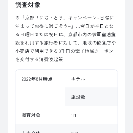
調査対象
※『京都「にち・とま」キャンペーン~日曜に
泊まってお得に過ごそう~』…翌日が平日とな
る日曜日または祝日に、京都市内の参画宿泊施
設を利用する旅行者に対して、地域の飲食店や
小売店で利用できる3千円の電子地域クーポン
を交付する消費喚起策
2022年8月時点
ホテル
施設数
客室
調査対象
111
18,702
市内全体
308
36,44