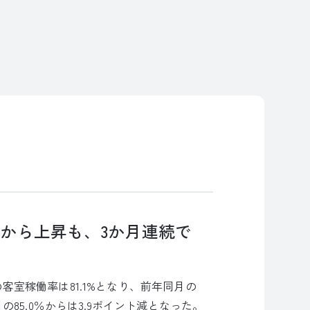
月から上昇も、3か月連続で
の客室稼働率は81.1%となり、前年同月の
月の85.0％からは3.9ポイント減となった。