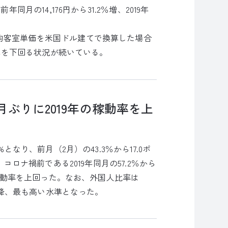
同月の14,176円から31.2％増、2019年
均客室単価を米国ドル建てで換算した場合
水準を下回る状況が続いている。
月ぶりに2019年の稼動率を上
となり、前月（2月）の43.3％から17.0ポ
コロナ禍前である2019年同月の57.2％から
の稼動率を上回った。なお、外国人比率は
始以降、最も高い水準となった。