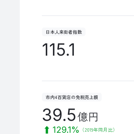
日本人来街者指数
115.1
市内4百貨店の免税売上額
39.5
億円
129.1%
（2019年同月比）