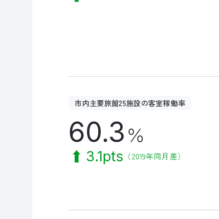
市内主要旅館25施設の客室稼働率
60.3
％
3.1pts
（2019年同月差）