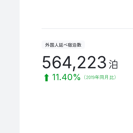
外国人延べ宿泊数
564,223
泊
11.40%
（2019年同月比）